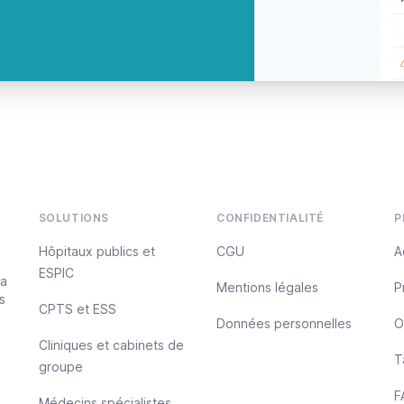
SOLUTIONS
CONFIDENTIALITÉ
P
Hôpitaux publics et
CGU
A
ESPIC
sa
Mentions légales
P
s
CPTS et ESS
Données personnelles
O
Cliniques et cabinets de
T
groupe
F
Médecins spécialistes