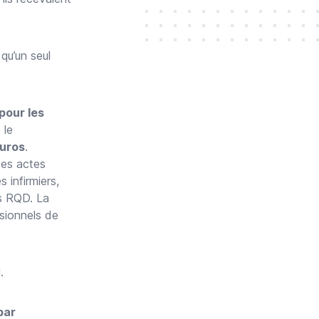
s qu’un seul
pour les
 le
euros
.
des actes
 infirmiers,
es RQD. La
sionnels de
.
par