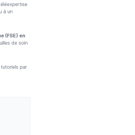
téléexpertise
u à un
ue (FSE) en
uilles de soin
tutoriels par