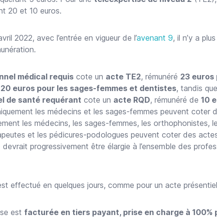
t 20 et 10 euros.
avril 2022, avec l’entrée en vigueur de l’
avenant 9
, il n’y a plu
unération.
nnel médical requis
cote un
acte TE2
, rémunéré
23 euros 
 20 euros pour les sages-femmes et dentistes
, tandis que
l de santé requérant
cote un
acte RQD
, rémunéré de
10 
uniquement les médecins et les sages-femmes peuvent coter 
ement les médecins, les sages-femmes, les orthophonistes, les
rapeutes et les pédicures-podologues peuvent coter des act
devrait progressivement être élargie à l’ensemble des profes
st effectué en quelques jours, comme pour un acte présentiel
ise est
facturée en tiers payant, prise en charge à 100% 