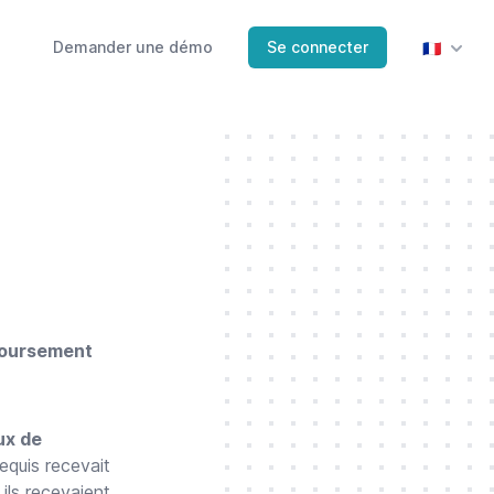
Demander une démo
Se connecter
🇫🇷
boursement
ux de
requis recevait
ils recevaient