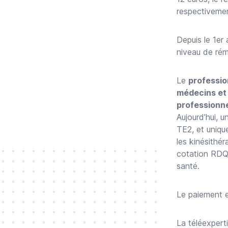
respectivemen
Depuis le 1er 
niveau de rém
Le
professio
médecins et
professionne
Aujourd’hui, 
TE2, et uniqu
les kinésithé
cotation RDQ 
santé.
Le paiement e
La téléexpert