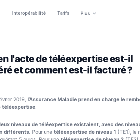
Interopérabilité
Tarifs
Plus
 l'acte de téléexpertise est-il
ré et comment est-il facturé ?
février 2019,
l’Assurance Maladie prend en charge le rem
 téléexpertise
.
deux niveaux de téléexpertise existaient, avec des nivea
n différents
. Pour une
téléexpertise de niveau 1
(TE1), le 
requérant 5 euros. Pour une
téléexpertise de niveau 2
(TE2), 