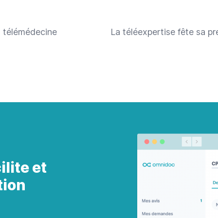
 télémédecine
La téléexpertise fête sa p
lite et
tion