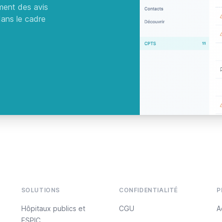
ment des avis
ans le cadre
SOLUTIONS
CONFIDENTIALITÉ
P
Hôpitaux publics et
CGU
A
ESPIC