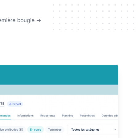
remière bougie
→