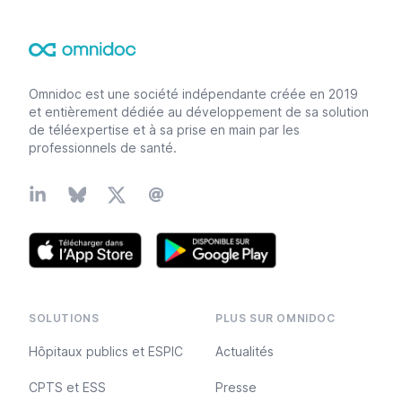
Footer
Omnidoc est une société indépendante créée en 2019
et entièrement dédiée au développement de sa solution
de téléexpertise et à sa prise en main par les
professionnels de santé.
Linkedin
Bluesky
X
Email
SOLUTIONS
PLUS SUR OMNIDOC
Hôpitaux publics et ESPIC
Actualités
CPTS et ESS
Presse