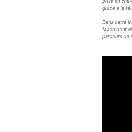
prise en char
grâce à la t
Dans cette in
façon dont el
parcours de s