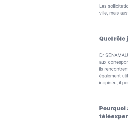
Les sollicitat
ville, mais a
Quel rôle 
Dr SENAMA
aux correspon
ils rencontren
également util
inopinée, il p
Pourquoi 
téléexper