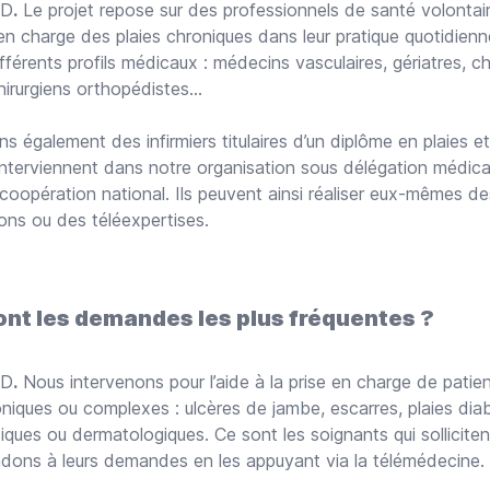
UD
.
Le projet repose sur des professionnels de santé volontair
 en charge des plaies chroniques dans leur pratique quotidien
férents profils médicaux : médecins vasculaires, gériatres, ch
chirurgiens orthopédistes…
également des infirmiers titulaires d’un diplôme en plaies et 
interviennent dans notre organisation sous délégation médical
coopération national. Ils peuvent ainsi réaliser eux-mêmes de
ions ou des téléexpertises.
ont les demandes les plus fréquentes ?
UD
.
Nous intervenons pour l’aide à la prise en charge de patie
oniques ou complexes : ulcères de jambe, escarres, plaies dia
iques ou dermatologiques. Ce sont les soignants qui sollicitent
dons à leurs demandes en les appuyant via la télémédecine.