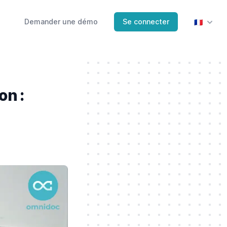
Demander une démo
Se connecter
🇫🇷
on :