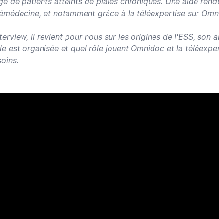
ge de patients atteints de plaies chroniques. Une aide rend
élémédecine, et notamment grâce à la téléexpertise sur Omn
terview, il revient pour nous sur les origines de l'ESS, son a
le est organisée et quel rôle jouent Omnidoc et la téléexper
oins.