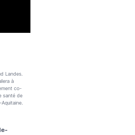
ud Landes.
ilera à
alement co-
de santé de
-Aquitaine.
le-