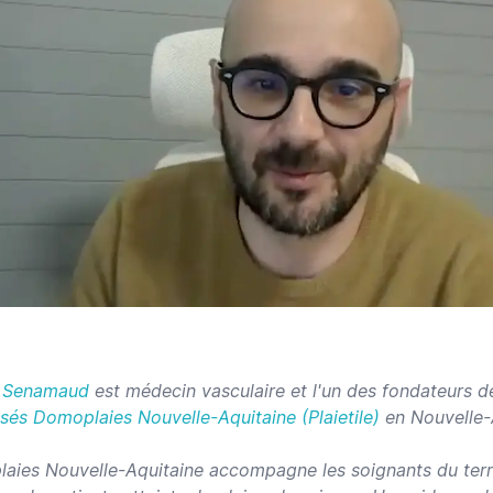
 Senamaud
est médecin vasculaire et l'un des fondateurs de
isés Domoplaies Nouvelle-Aquitaine (Plaietile)
en Nouvelle-
aies Nouvelle-Aquitaine accompagne les soignants du terri