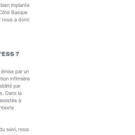
bien implanté
 Côte Basque
er nous a donc
l'ESS ?
 émise par un
ion infirmière
bilité par
s. Dans la
assistée à
ontexte
du suivi, nous