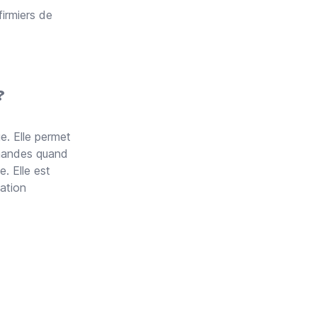
firmiers de
?
e. Elle permet
emandes quand
e. Elle est
uation