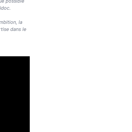
ue possible
idoc.
mbition, la
tise dans le