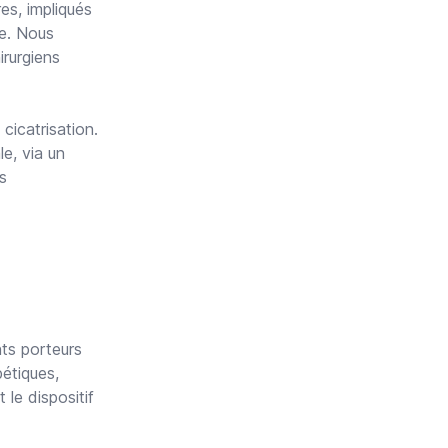
es, impliqués
ne. Nous
irurgiens
cicatrisation.
e, via un
s
nts porteurs
bétiques,
 le dispositif