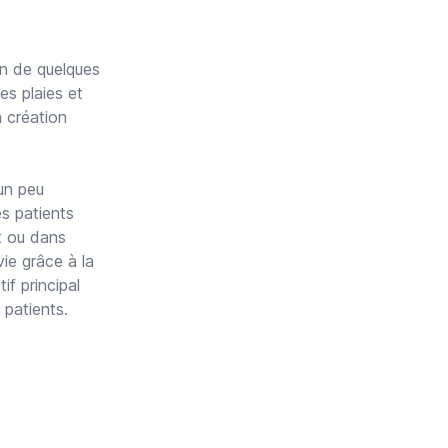
on de quelques
es plaies et
a création
 un peu
es patients
t ou dans
vie grâce à la
if principal
 patients.