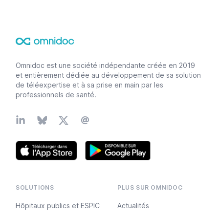
Footer
Omnidoc est une société indépendante créée en 2019
et entièrement dédiée au développement de sa solution
de téléexpertise et à sa prise en main par les
professionnels de santé.
Linkedin
Bluesky
X
Email
SOLUTIONS
PLUS SUR OMNIDOC
Hôpitaux publics et ESPIC
Actualités